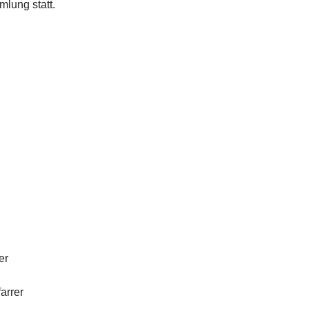
mlung statt.
er
arrer